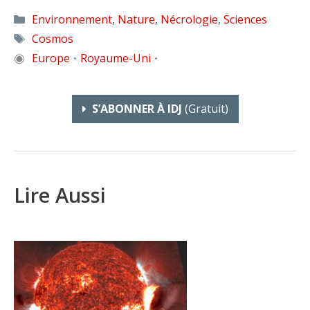
Catégories
Environnement
,
Nature
,
Nécrologie
,
Sciences
Étiquettes
Cosmos
◉
Europe
Royaume-Uni
•
•
S’ABONNER À IDJ
(gratuit)
Lire Aussi