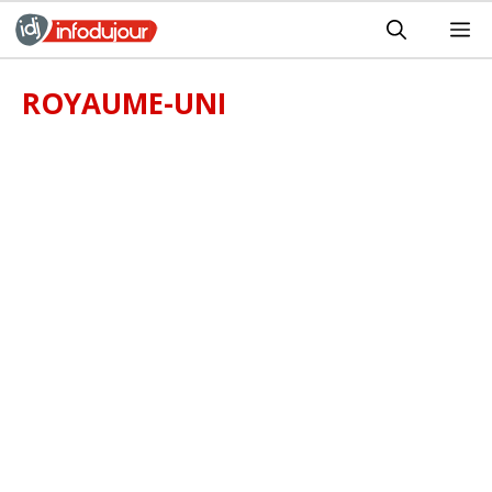
Aller
M
au
contenu
ROYAUME-UNI