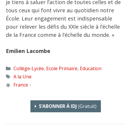
je tiens à saluer l’action de toutes celles et de
tous ceux qui font vivre au quotidien notre
École. Leur engagement est indispensable
pour relever les défis du XXIe siècle à l’échelle
de la France comme à l’échelle du monde. »
Emilien Lacombe
Catégories
Collège-Lycée
,
Ecole Primaire
,
Education
Étiquettes
A la Une
◉
France
•
S’ABONNER À IDJ
(gratuit)