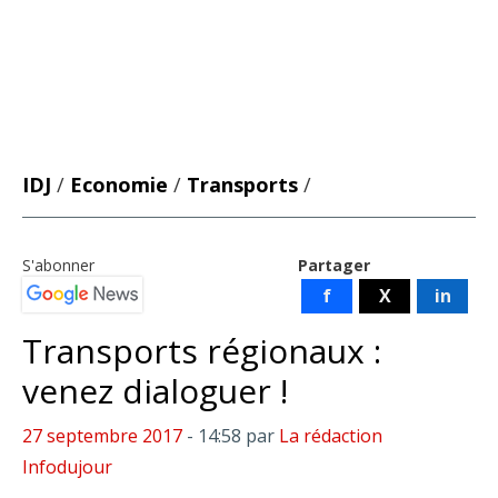
IDJ
/
Economie
/
Transports
/
S'abonner
Partager
f
X
in
Transports régionaux :
venez dialoguer !
27 septembre 2017
- 14:58
par
La rédaction
Infodujour