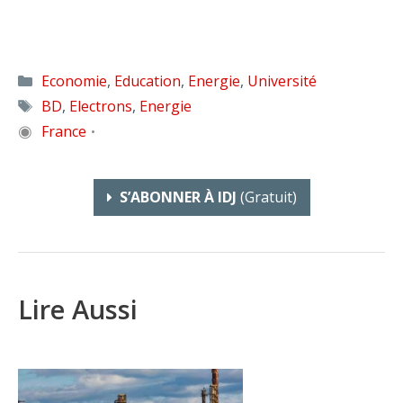
Catégories
Economie
,
Education
,
Energie
,
Université
Étiquettes
BD
,
Electrons
,
Energie
◉
France
•
S’ABONNER À IDJ
(gratuit)
Lire Aussi