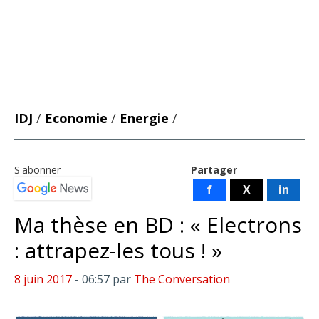
IDJ
/
Economie
/
Energie
/
S'abonner
Partager
f
X
in
Ma thèse en BD : « Electrons
: attrapez-les tous ! »
8 juin 2017
- 06:57
par
The Conversation