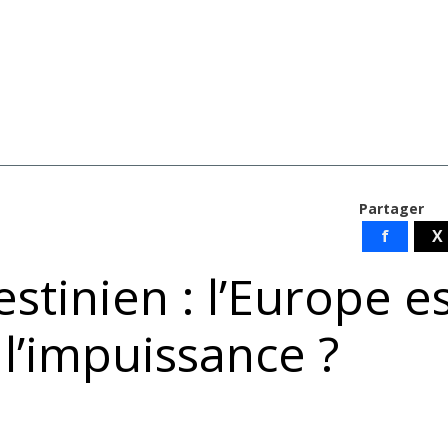
Partager
f
X
estinien : l’Europe es
l’impuissance ?