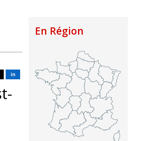
En Région
in
t-