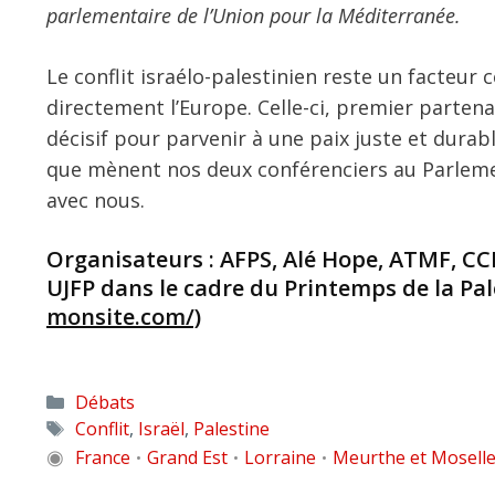
parlementaire de l’Union pour la Méditerranée.
Le conflit israélo-palestinien reste un facteur 
directement l’Europe. Celle-ci, premier partena
décisif pour parvenir à une paix juste et durabl
que mènent nos deux conférenciers au Parleme
avec nous.
Organisateurs : AFPS, Alé Hope, ATMF, C
UJFP dans le cadre du Printemps de la Pal
monsite.com/)
Catégories
Débats
Étiquettes
Conflit
,
Israël
,
Palestine
◉
France
Grand Est
Lorraine
Meurthe et Mosell
•
•
•