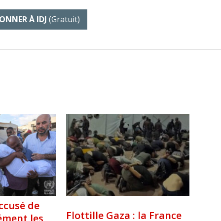
ONNER À IDJ
(gratuit)
accusé de
Flottille Gaza : la France
rément les