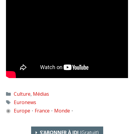
Catégories
Culture
,
Médias
Étiquettes
Euronews
◉
Europe
France
Monde
•
•
•
S’ABONNER À IDJ
(gratuit)