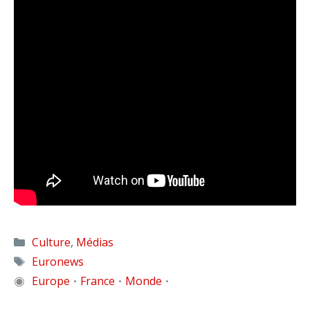
Catégories
Culture
,
Médias
Étiquettes
Euronews
◉
Europe
France
Monde
•
•
•