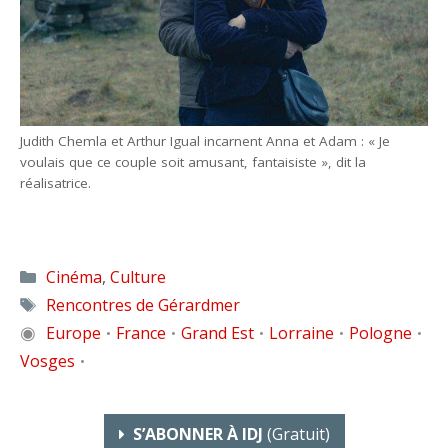
Judith Chemla et Arthur Igual incarnent Anna et Adam : « Je
voulais que ce couple soit amusant, fantaisiste », dit la
réalisatrice.
Catégories
Cinéma
,
Culture
Étiquettes
Rencontres de Gérardmer
◉
Europe
France
Grand Est
Lorraine
Pologne
•
•
•
•
•
Vosges
•
S’ABONNER À IDJ
(gratuit)