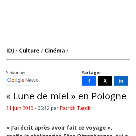
IDJ
/
Culture
/
Cinéma
/
S'abonner
Partager
f
X
in
« Lune de miel » en Pologne
11 juin 2019
- 05:12
par
Patrick Tardit
« J’ai écrit après avoir fait ce voyage »,