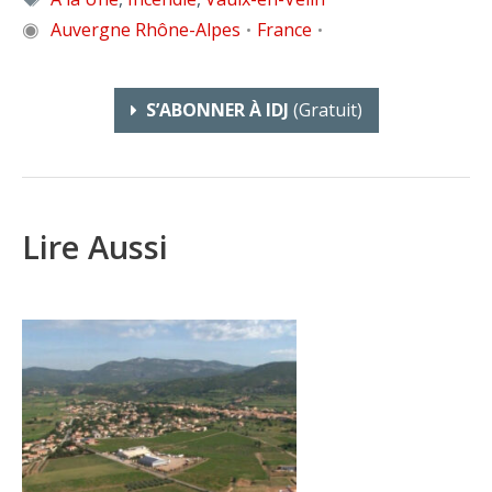
◉
Auvergne Rhône-Alpes
France
•
•
S’ABONNER À IDJ
(gratuit)
Lire Aussi