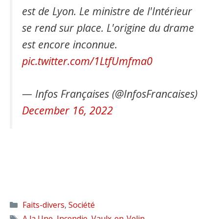
est de Lyon. Le ministre de l'Intérieur
se rend sur place. L'origine du drame
est encore inconnue.
pic.twitter.com/1LtfUmfma0
— Infos Françaises (@InfosFrancaises)
December 16, 2022
Catégories
Faits-divers
,
Société
Étiquettes
A la Une
,
Incendie
,
Vaulx-en-Velin