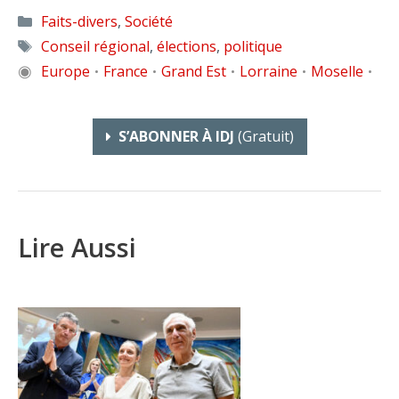
Catégories
Faits-divers
,
Société
Étiquettes
Conseil régional
,
élections
,
politique
◉
Europe
France
Grand Est
Lorraine
Moselle
•
•
•
•
•
S’ABONNER À IDJ
(gratuit)
Lire Aussi