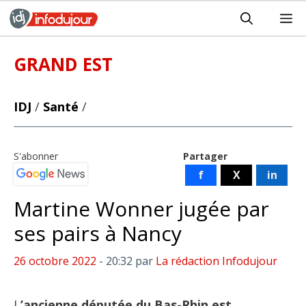
Aller
M
au
contenu
GRAND EST
IDJ
/
Santé
/
S'abonner
Partager
f
X
in
Martine Wonner jugée par
ses pairs à Nancy
26 octobre 2022
- 20:32
par
La rédaction Infodujour
L
’ancienne députée du Bas-Rhin est