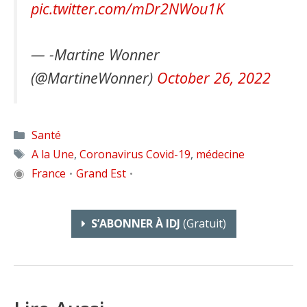
pic.twitter.com/mDr2NWou1K
— -Martine Wonner
(@MartineWonner)
October 26, 2022
Catégories
Santé
Étiquettes
A la Une
,
Coronavirus Covid-19
,
médecine
◉
France
Grand Est
•
•
S’ABONNER À IDJ
(gratuit)