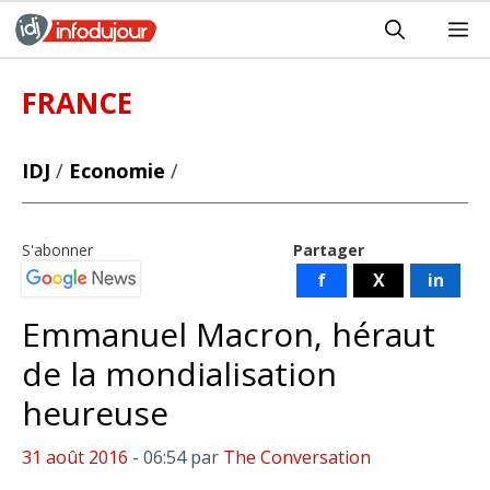
Aller
M
au
contenu
FRANCE
IDJ
/
Economie
/
S'abonner
Partager
f
X
in
Emmanuel Macron, héraut
de la mondialisation
heureuse
31 août 2016
- 06:54
par
The Conversation