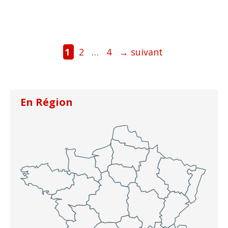
Page
Page
Page
1
2
…
4
→
suivant
En Région