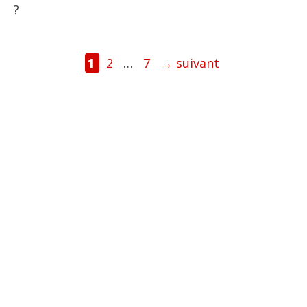
?
Page
Page
Page
1
2
…
7
→
suivant