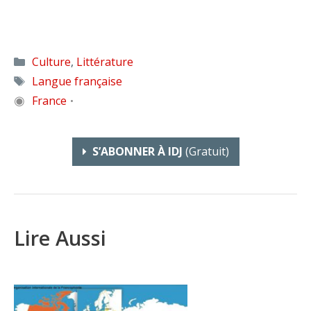
Catégories
Culture
,
Littérature
Étiquettes
Langue française
◉
France
•
S’ABONNER À IDJ
(gratuit)
Lire Aussi