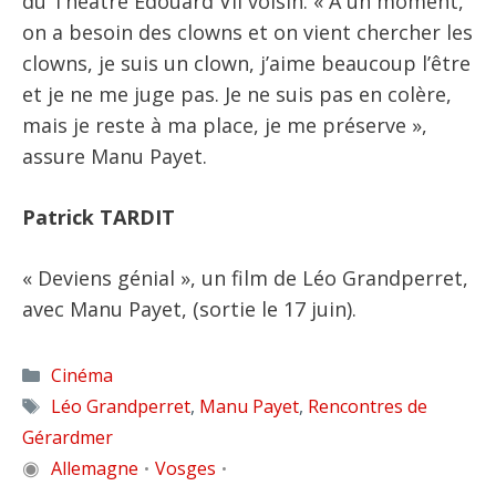
du Théâtre Edouard VII voisin. « A un moment,
on a besoin des clowns et on vient chercher les
clowns, je suis un clown, j’aime beaucoup l’être
et je ne me juge pas. Je ne suis pas en colère,
mais je reste à ma place, je me préserve »,
assure Manu Payet.
Patrick TARDIT
« Deviens génial », un film de Léo Grandperret,
avec Manu Payet, (sortie le 17 juin).
Catégories
Cinéma
Étiquettes
Léo Grandperret
,
Manu Payet
,
Rencontres de
Gérardmer
◉
Allemagne
Vosges
•
•