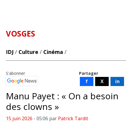
VOSGES
IDJ
/
Culture
/
Cinéma
/
S'abonner
Partager
f
X
in
Manu Payet : « On a besoin
des clowns »
15 juin 2026
- 05:06
par
Patrick Tardit