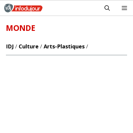
Aller
M
au
contenu
MONDE
IDJ
/
Culture
/
Arts-Plastiques
/