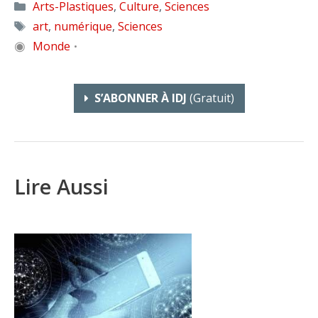
Catégories
Arts-Plastiques
,
Culture
,
Sciences
Étiquettes
art
,
numérique
,
Sciences
◉
Monde
•
S’ABONNER À IDJ
(gratuit)
Lire Aussi