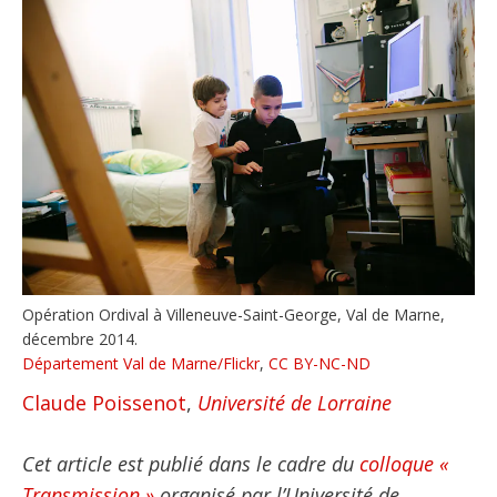
Opération Ordival à Villeneuve-Saint-George, Val de Marne,
décembre 2014.
Département Val de Marne/Flickr
,
CC BY-NC-ND
Claude Poissenot
,
Université de Lorraine
Cet article est publié dans le cadre du
colloque «
Transmission »
organisé par l’Université de