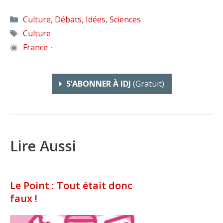
Catégories
Culture
,
Débats
,
Idées
,
Sciences
Étiquettes
Culture
◉
France
•
S’ABONNER À IDJ
(gratuit)
Lire Aussi
Le Point : Tout était donc
faux !