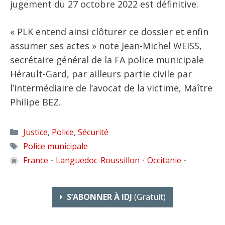
jugement du 27 octobre 2022 est définitive.
« PLK entend ainsi clôturer ce dossier et enfin
assumer ses actes » note Jean-Michel WEISS,
secrétaire général de la FA police municipale
Hérault-Gard, par ailleurs partie civile par
l’intermédiaire de l’avocat de la victime, Maître
Philipe BEZ.
Catégories
Justice
,
Police
,
Sécurité
Étiquettes
Police municipale
◉
France
Languedoc-Roussillon
Occitanie
•
•
•
S’ABONNER À IDJ
(gratuit)