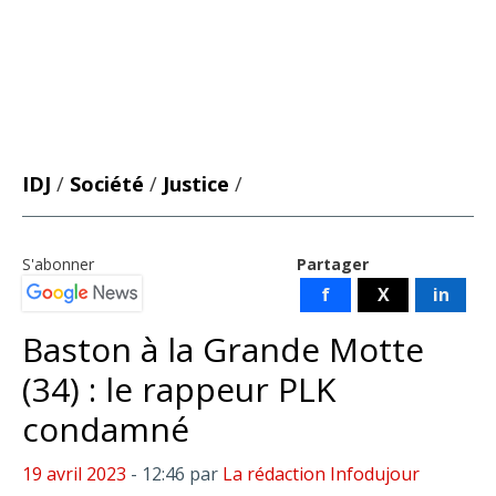
IDJ
/
Société
/
Justice
/
S'abonner
Partager
f
X
in
Baston à la Grande Motte
(34) : le rappeur PLK
condamné
19 avril 2023
- 12:46
par
La rédaction Infodujour