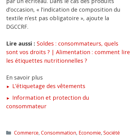
par un écriteau. Dans le cas des produits
d’occasion, « l’indication de composition du
textile n’est pas obligatoire », ajoute la
DGCCRF.
Lire aussi :
Soldes : consommateurs, quels
sont vos droits ? |
Alimentation : comment lire
les étiquettes nutritionnelles ?
En savoir plus
L’étiquetage des vêtements
Information et protection du
consommateur
Catégories
Commerce
,
Consommation
,
Economie
,
Société