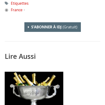
Étiquettes
Etiquettes
◉
France
•
S’ABONNER À IDJ
(gratuit)
Lire Aussi