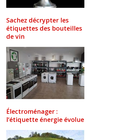
Sachez décrypter les
étiquettes des bouteilles
de vin
Électroménager :
l’étiquette énergie évolue