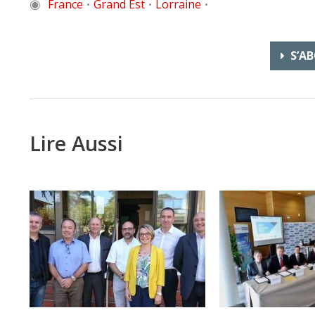
◉
France
Grand Est
Lorraine
•
•
•
S’AB
Lire Aussi