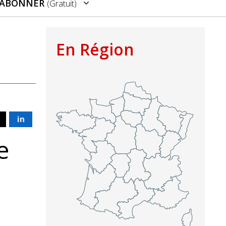
’ABONNER
(gratuit)
En Région
in
e