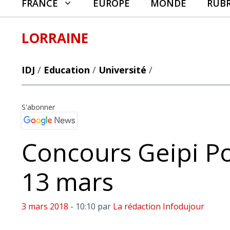
FRANCE
EUROPE
MONDE
RUB
LORRAINE
IDJ
/
Education
/
Université
/
S'abonner
Concours Geipi Pol
13 mars
3 mars 2018
- 10:10
par
La rédaction Infodujour