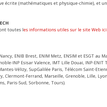
ve écrite (mathématiques et physique-chimie), et u
TECH
ont toutes l
es informations utiles sur le site Web ici
 Nancy, ENIB Brest, ENIM Metz, ENSIM et ESGT au M
oble-INP Esisar Valence, IMT Lille Douai, INP-ENIT 
Mantes-Vélizy, SupGalilée Paris, Télécom Saint-Etienn
 Clermont-Ferrand, Marseille, Grenoble, Lille, Lyon
ns, Paris-Sud, Sorbonne, Tours).