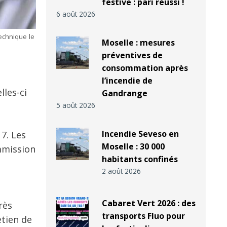
festive : pari réussi !
6 août 2026
echnique le
Moselle : mesures
préventives de
consommation après
l’incendie de
lles-ci
Gandrange
5 août 2026
Incendie Seveso en
7. Les
Moselle : 30 000
mmission
habitants confinés
2 août 2026
Cabaret Vert 2026 : des
rès
transports Fluo pour
etien de