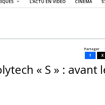
RIQUES
L’ACTU EN VIDÉO
CINÉMA
S
Partager
f
X
ytech « S » : avant l