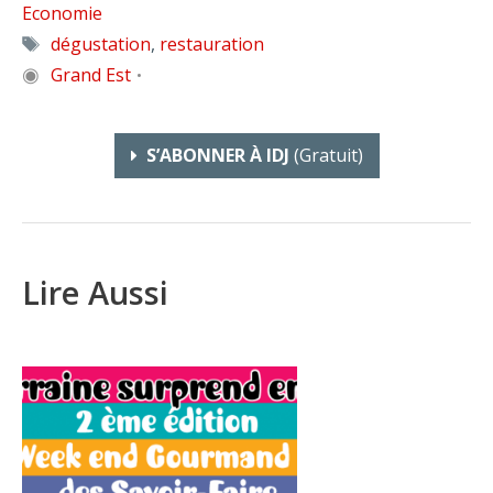
Economie
Étiquettes
dégustation
,
restauration
◉
Grand Est
•
S’ABONNER À IDJ
(gratuit)
Lire Aussi