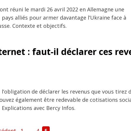
 ont réuni le mardi 26 avril 2022 en Allemagne une
 pays alliés pour armer davantage l’Ukraine face à
usse. Contexte et objectifs.
ternet : faut-il déclarer ces re
l’obligation de déclarer les revenus que vous tirez 
ouvez également être redevable de cotisations socia
 Explications avec Bercy Infos.
Page
Page
Page
cédent
1
…
4
5