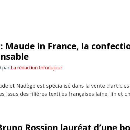
 : Maude in France, la confecti
onsable
0
par
La rédaction Infodujour
ude et Nadège est spécialisé dans la vente d’article
 issus des filières textiles françaises laine, lin et c
Bruno Rossion lauréat d’une b