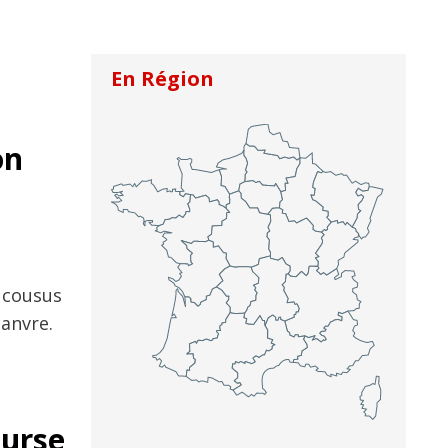
En Région
on
s cousus
hanvre.
ourse