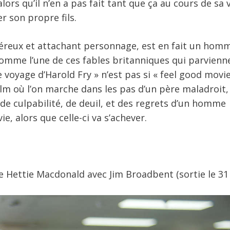
ors qu’il n’en a pas fait tant que ça au cours de sa v
 son propre fils.
énéreux et attachant personnage, est en fait un hom
mme l’une de ces fables britanniques qui parvienn
 voyage d’Harold Fry » n’est pas si « feel good movi
ilm où l’on marche dans les pas d’un père maladroit, 
n de culpabilité, de deuil, et des regrets d’un homme
e, alors que celle-ci va s’achever.
e Hettie Macdonald avec Jim Broadbent (sortie le 31 