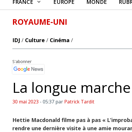
FRANCE
EUROPE
MONDE
RUB
ROYAUME-UNI
IDJ
/
Culture
/
Cinéma
/
S'abonner
La longue marche
30 mai 2023
- 05:37
par
Patrick Tardit
Hettie Macdonald filme pas à pas « L’improba
rendre une dernière visite à une amie moura