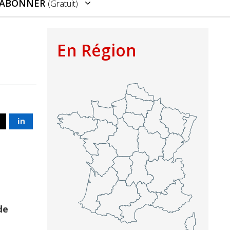
’ABONNER
(gratuit)
En Région
in
de