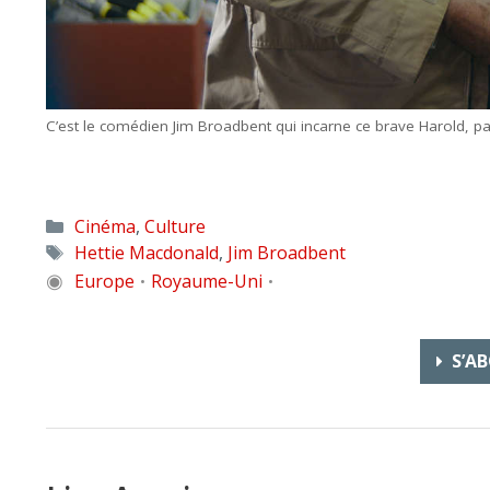
C’est le comédien Jim Broadbent qui incarne ce brave Harold, pais
Catégories
Cinéma
,
Culture
Étiquettes
Hettie Macdonald
,
Jim Broadbent
◉
Europe
Royaume-Uni
•
•
S’AB