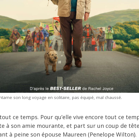
ntame son long voyage en solitaire, pas équipé, mal chaussé.
tout ce temps. Pour qu’elle vive encore tout ce temp
te à son amie mourante, et part sur un coup de tête
nant à peine son épouse Maureen (Penelope Wilton).