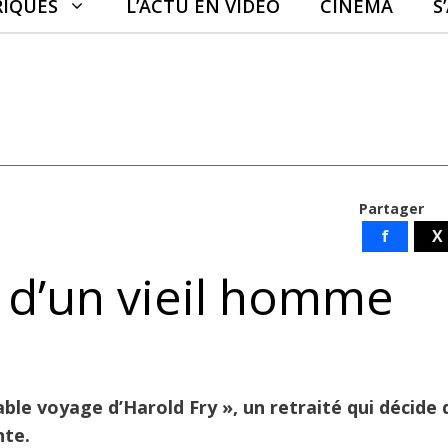
RIQUES
L’ACTU EN VIDÉO
CINÉMA
S
Partager
f
X
 d’un vieil homme
ble voyage d’Harold Fry », un retraité qui décide 
nte.