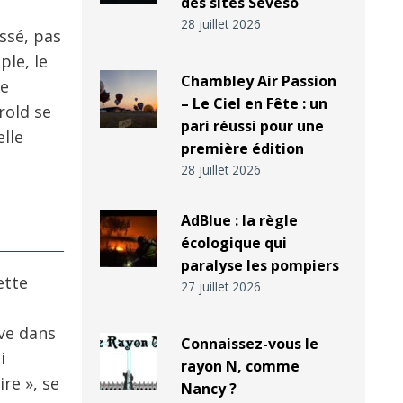
des sites Seveso
28 juillet 2026
ssé, pas
ple, le
Chambley Air Passion
te
– Le Ciel en Fête : un
rold se
pari réussi pour une
lle
première édition
28 juillet 2026
AdBlue : la règle
écologique qui
paralyse les pompiers
ette
27 juillet 2026
uve dans
Connaissez-vous le
i
rayon N, comme
re », se
Nancy ?