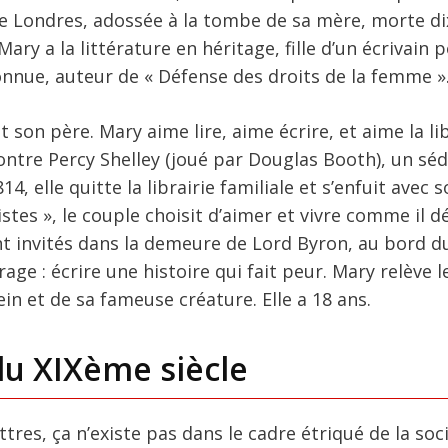
de Londres, adossée à la tombe de sa mère, morte di
Mary a la littérature en héritage, fille d’un écrivain p
connue, auteur de « Défense des droits de la femme »
dit son père. Mary aime lire, aime écrire, et aime la li
ncontre Percy Shelley (joué par Douglas Booth), un sé
4, elle quitte la librairie familiale et s’enfuit avec 
es », le couple choisit d’aimer et vivre comme il dé
ont invités dans la demeure de Lord Byron, au bord d
ge : écrire une histoire qui fait peur. Mary relève le
n et de sa fameuse créature. Elle a 18 ans.
du XIXème siècle
res, ça n’existe pas dans le cadre étriqué de la soci