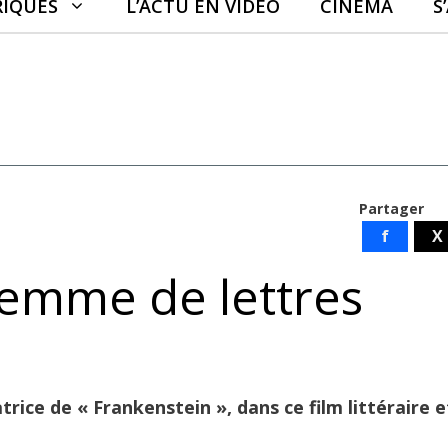
RIQUES
L’ACTU EN VIDÉO
CINÉMA
S
Partager
f
X
 femme de lettres
trice de « Frankenstein », dans ce film littéraire e