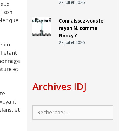
27 juillet 2026
ieux
; son
éler que
Connaissez-vous le
rayon N, comme
Nancy ?
27 juillet 2026
e en
l étant
rsonnage
ature et
Archives IDJ
te
nvoyant
Rechercher :
lans, et