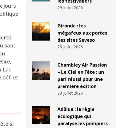
les festivaliers
x jours
29 juillet 2026
olitique
.
Gironde : les
mégafeux aux portes
berté.
des sites Seveso
duisant
28 juillet 2026
son
sire,
Chambley Air Passion
u Lac
– Le Ciel en Fête : un
 défi et
pari réussi pour une
première édition
28 juillet 2026
AdBlue : la règle
écologique qui
été si
paralyse les pompiers