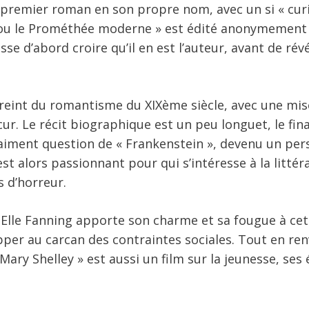
e premier roman en son propre nom, avec un si « cur
 ou le Prométhée moderne » est édité anonymement 
isse d’abord croire qu’il en est l’auteur, avant de rév
mpreint du romantisme du XIXème siècle, avec une mis
ur. Le récit biographique est un peu longuet, le fina
vraiment question de « Frankenstein », devenu un pe
st alors passionnant pour qui s’intéresse à la littér
s d’horreur.
, Elle Fanning apporte son charme et sa fougue à cet
er au carcan des contraintes sociales. Tout en re
y Shelley » est aussi un film sur la jeunesse, ses é