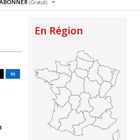
’ABONNER
(gratuit)
En Région
in
t