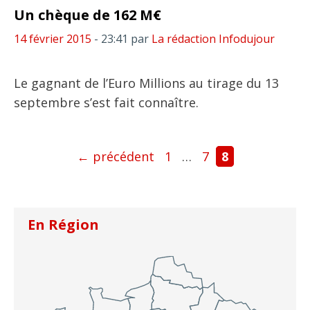
Un chèque de 162 M€
14 février 2015
- 23:41
par
La rédaction Infodujour
Le gagnant de l’Euro Millions au tirage du 13
septembre s’est fait connaître.
Page
Page
Page
←
précédent
1
…
7
8
En Région