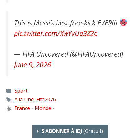
This is Messi’s best free-kick EVER!!!
pic.twitter.com/XwYvUq3Z2c
— FIFA Uncovered (@FIFAUncovered)
June 9, 2026
Catégories
Sport
Étiquettes
A la Une
,
Fifa2026
◉
France
Monde
•
•
S’ABONNER À IDJ
(gratuit)