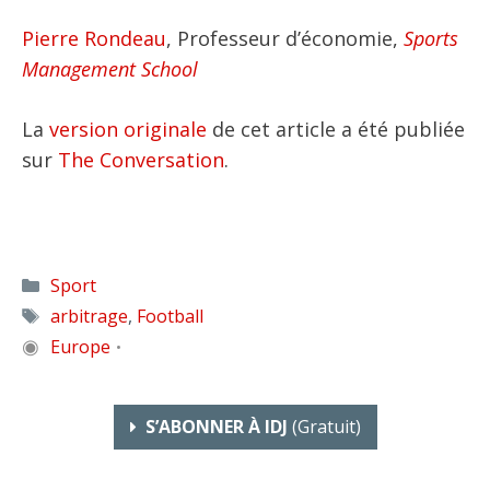
Pierre Rondeau
, Professeur d’économie,
Sports
Management School
La
version originale
de cet article a été publiée
sur
The Conversation
.
Catégories
Sport
Étiquettes
arbitrage
,
Football
◉
Europe
•
S’ABONNER À IDJ
(gratuit)