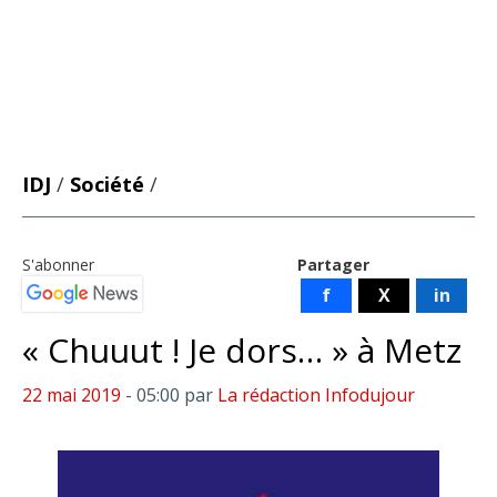
IDJ
/
Société
/
S'abonner
Partager
f
X
in
« Chuuut ! Je dors… » à Metz
22 mai 2019
- 05:00
par
La rédaction Infodujour