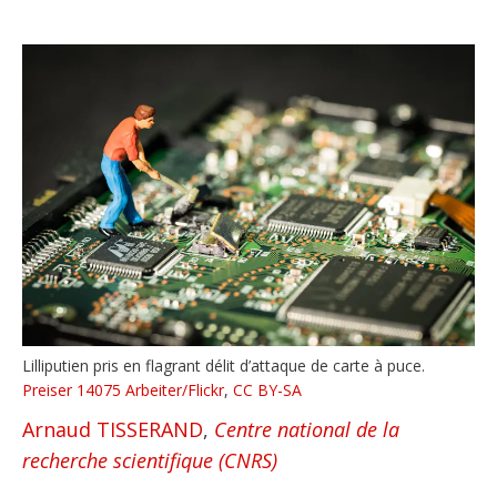
Lilliputien pris en flagrant délit d’attaque de carte à puce.
Preiser 14075 Arbeiter/Flickr
,
CC BY-SA
Arnaud TISSERAND
,
Centre national de la
recherche scientifique (CNRS)