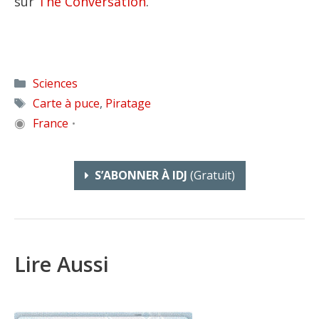
sur
The Conversation
.
Catégories
Sciences
Étiquettes
Carte à puce
,
Piratage
◉
France
•
S’ABONNER À IDJ
(gratuit)
Lire Aussi