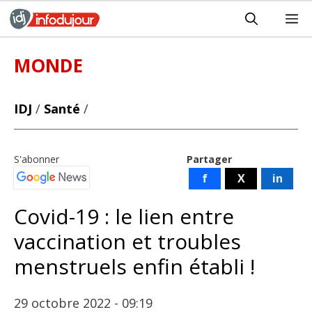
Aller
M
au
contenu
MONDE
IDJ
/
Santé
/
S'abonner
Partager
f
X
in
Covid-19 : le lien entre
vaccination et troubles
menstruels enfin établi !
29 octobre 2022 - 09:19