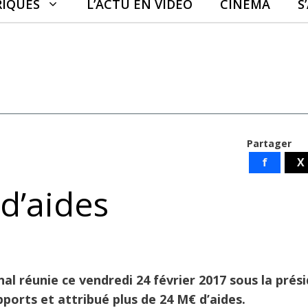
RIQUES
L’ACTU EN VIDÉO
CINÉMA
S
Partager
f
X
 d’aides
 réunie ce vendredi 24 février 2017 sous la prés
pports et attribué plus de 24 M€ d’aides.