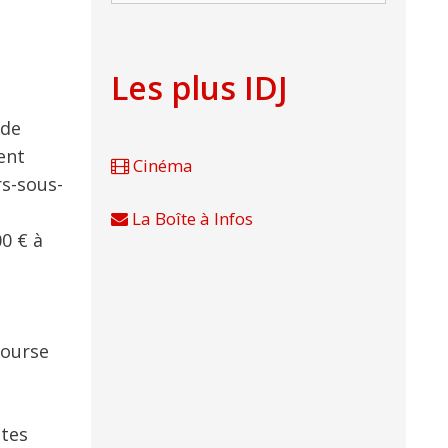
Les plus IDJ
 de
ent
Cinéma
rs-sous-
La Boîte à Infos
00 € à
course
ttes