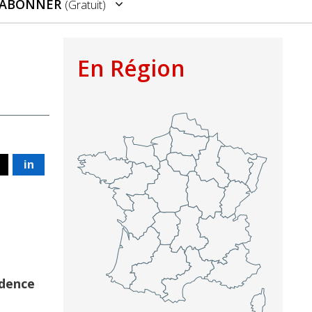
’ABONNER
(gratuit)
En Région
in
idence