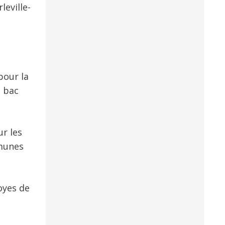
leville-
pour la
, bac
r les
mmunes
oyes de