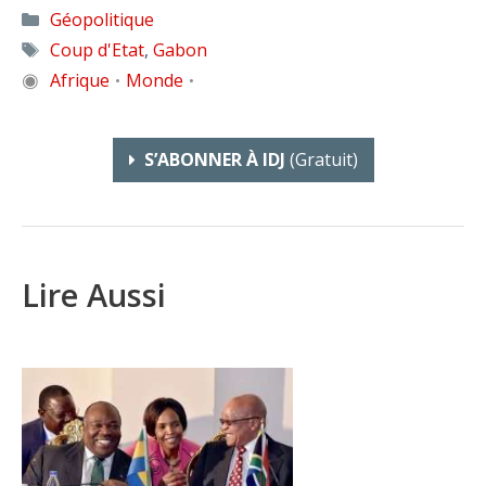
Catégories
Géopolitique
Étiquettes
Coup d'Etat
,
Gabon
◉
Afrique
Monde
•
•
S’ABONNER À IDJ
(gratuit)
Lire Aussi