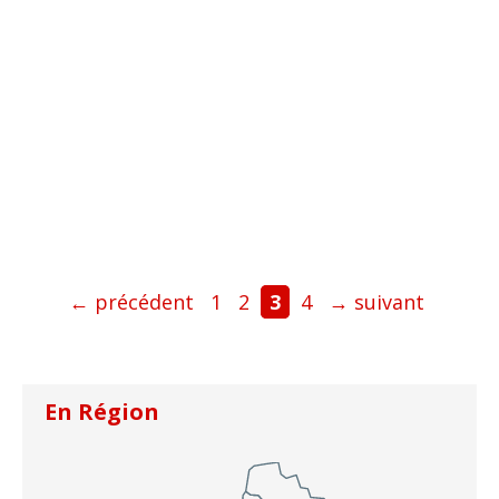
Page
Page
Page
Page
←
précédent
1
2
3
4
→
suivant
En Région